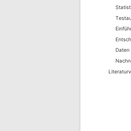
Stati
Testa
Einfü
Entsc
Date
Nach
Literatur