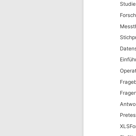
Studi
Forsch
Messth
Stich
Daten
Einfü
Operat
Frage
Fragen
Antwo
Pretes
XLSFo