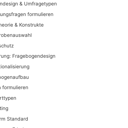
endesign & Umfragetypen
ungsfragen formulieren
eorie & Konstrukte
probenauswahl
schutz
hrung: Fragebogendesign
ionalisierung
bogenaufbau
 formulieren
rttypen
ting
rm Standard