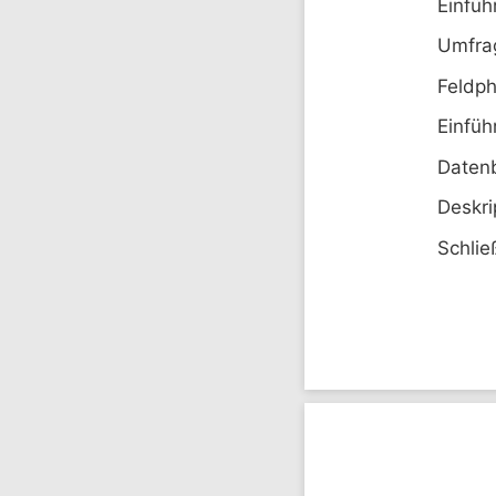
Einfüh
Umfrag
Feldph
Einfüh
Daten
Deskri
Schlie